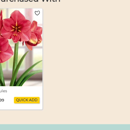
ules
.99
ules
 1
$19.99