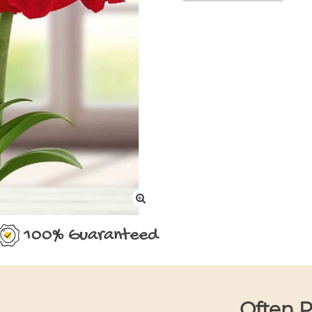
100% Guaranteed
Often 