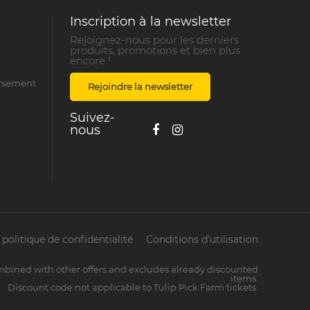
Inscription à la newsletter
Rejoignez-nous pour les derniers
produits, promotions et bien plus
encore !
ursement
Rejoindre la newsletter
Suivez-
nous
politique de confidentialité
Conditions d'utilisation
mbined with other offers and excludes already discounted
items.
Discount code not applicable to Tulip Pick Farm tickets.