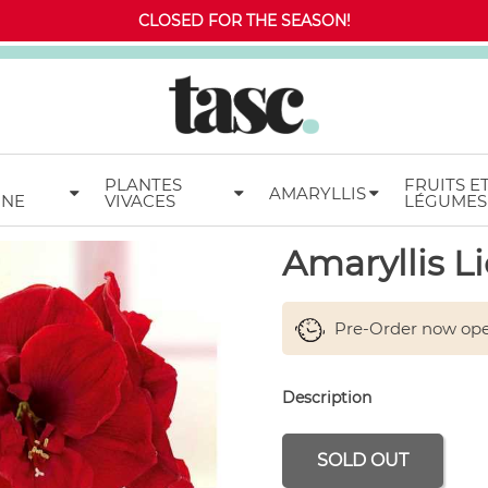
CLOSED FOR THE SEASON!
PLANTES
FRUITS E
AMARYLLIS
MNE
VIVACES
LÉGUMES
Amaryllis L
Pre-Order now ope
Description
SOLD OUT