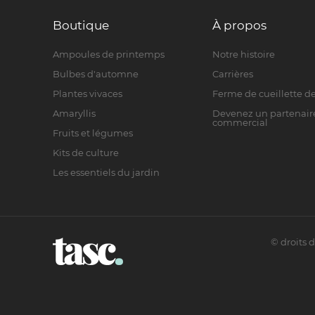
Boutique
À propos
Ampoules de printemps
Notre histoire
Bulbes d'automne
Carrières
Plantes vivaces
Ferme de cueillette de
Amaryllis
Devenez un partenair
commercial
Fruits et légumes
Kits de culture
Les essentiels du jardin
©
droits 