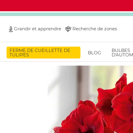
Grandir et apprendre
Recherche de zones
FERME DE CUEILLETTE DE
BULBES
BLOG
TULIPES
D'AUTO
Home
Plants & Indoor
Amaryllis
Amaryllis Lion King