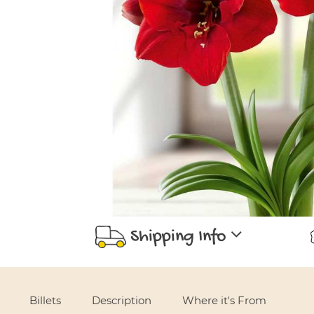
Shipping Info
Use left and right arrows to navigate between tabs.
Billets
Description
Where it's From