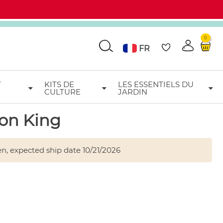
0
Go
FR
T
KITS DE
LES ESSENTIELS DU
CULTURE
JARDIN
Add to wishlist
ion King
n, expected ship date
10/21/2026