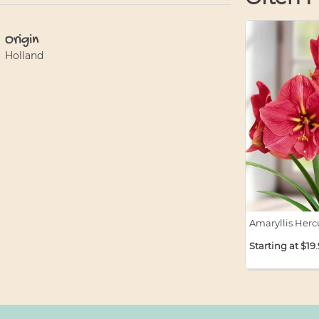
Origin
Holland
Amaryllis Herc
Starting at $19
Amaryllis Herc
$19.99 / bulb x