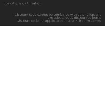
Conditions d'utilisation
* Discount code cannot be combined with other offers and
excludes already discounted items.
Discount code not applicable to Tulip Pick Farm tickets.