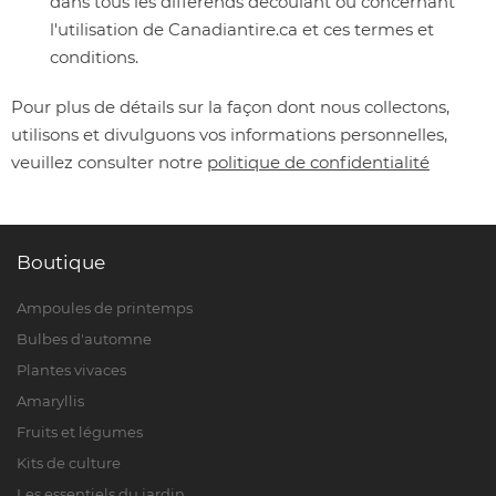
dans tous les différends découlant ou concernant
l'utilisation de Canadiantire.ca et ces termes et
conditions.
Pour plus de détails sur la façon dont nous collectons,
utilisons et divulguons vos informations personnelles,
veuillez consulter notre
politique de confidentialité
Boutique
Ampoules de printemps
Bulbes d'automne
Plantes vivaces
Amaryllis
Fruits et légumes
Kits de culture
Les essentiels du jardin