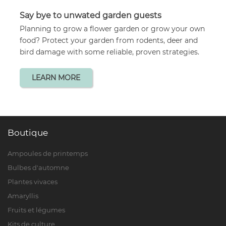
Say bye to unwated garden guests
Planning to grow a flower garden or grow your own
food? Protect your garden from rodents, deer and
bird damage with some reliable, proven strategies.
LEARN MORE
Boutique
Ampoules de printemps
Bulbes d'automne
Plantes vivaces
Amaryllis
Fruits et légumes
Kits de culture