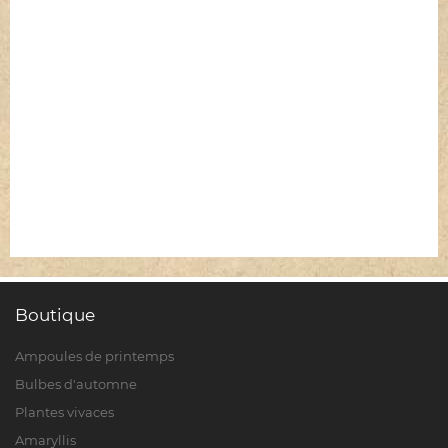
Boutique
Ampoules de printemps
Bulbes d'automne
Plantes vivaces
Amaryllis