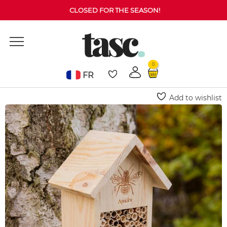
CLOSED FOR THE SEASON!
0
FR
Home
Garden Essentials
Pollinators
Bee Insect House
Add to wishlist