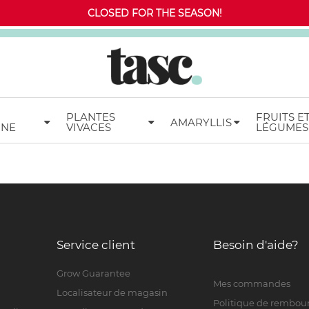
CLOSED FOR THE SEASON!
PLANTES
FRUITS E
AMARYLLIS
MNE
VIVACES
LÉGUMES
Service client
Besoin d'aide?
Grow Guarantee
Mes commandes
Localisateur de magasin
Politique de rembo