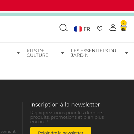
0
Go
FR
T
KITS DE
LES ESSENTIELS DU
CULTURE
JARDIN
Inscription à la newsletter
Rejoignez-nous pour les derniers
produits, promotions et bien plus
encore !
ursement
Rejoindre la newsletter