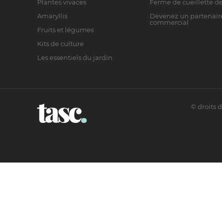
Plantes vivaces
Ferme de cueillette de
Amaryllis
Devenez un partenair
commercial
Fruits et légumes
Kits de culture
Les essentiels du jardin
©
droits 