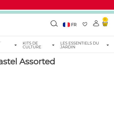
0
Go
FR
T
KITS DE
LES ESSENTIELS DU
CULTURE
JARDIN
Add to wishlist
astel Assorted