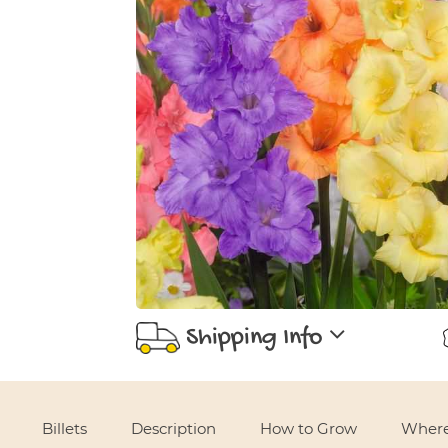
Shipping Info
Use left and right arrows to navigate between tabs.
Billets
Description
How to Grow
Where