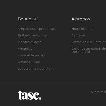
Boutique
À propos
Ampoules de printemps
Notre histoire
Bulbes d'automne
Carrières
Plantes vivaces
Ferme de cueillette de
Amaryllis
Devenez un partenair
commercial
Fruits et légumes
Kits de culture
Les essentiels du jardin
©
droits 