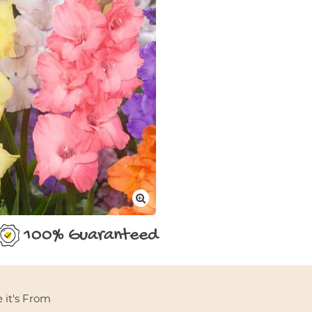
Area Length Meters
100% Guaranteed
 it's From