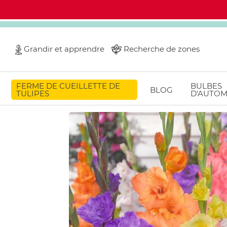
Grandir et apprendre
Recherche de zones
FERME DE CUEILLETTE DE
BULBES
BLOG
TULIPES
D'AUTO
Home
Gladiolus
Gladiolus Pastel Assorted