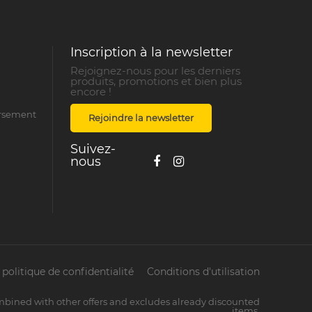
Inscription à la newsletter
Rejoignez-nous pour les derniers
produits, promotions et bien plus
encore !
ursement
Rejoindre la newsletter
Suivez-
nous
politique de confidentialité
Conditions d'utilisation
mbined with other offers and excludes already discounted
items.