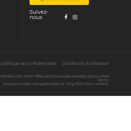
Suivez-
nous
politique de confidentialité
Conditions d'utilisation
mbined with other offers and excludes already discounted
items.
Discount code not applicable to Tulip Pick Farm tickets.