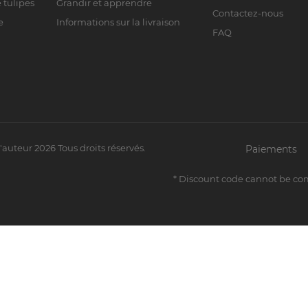
 tulipes
Grandir et apprendre
Contactez-nous
e
Informations sur la livraison
FAQ
d'auteur
2026
Tous droits réservés.
Paiements
* Discount code cannot be co