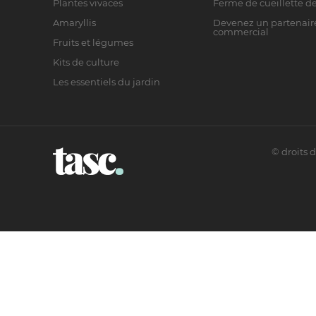
Plantes vivaces
Ferme de cueillette de
Amaryllis
Devenez un partenair
commercial
Fruits et légumes
Kits de culture
Les essentiels du jardin
©
droits 