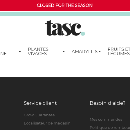
CLOSED FOR THE SEASON!
PLANTES
FRUITS E
AMARYLLIS
MNE
VIVACES
LÉGUMES
Service client
Besoin d'aide?
Grow Guarantee
Mes commandes
Localisateur de magasin
Politique de rembo