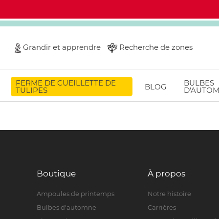
Grandir et apprendre
Recherche de zones
FERME DE CUEILLETTE DE
BULBES
BLOG
TULIPES
D'AUTO
Boutique
À propos
Ampoules de printemps
Notre histoire
Bulbes d'automne
Carrières