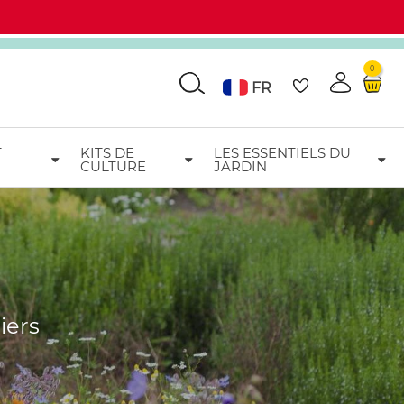
0
Go
FR
T
KITS DE
LES ESSENTIELS DU
CULTURE
JARDIN
iers