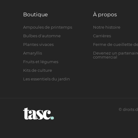
Boutique
À propos
Ampoules de printemps
Notre histoire
Bulbes d'automne
Carrières
Plantes vivaces
Ferme de cueillette de
Amaryllis
Devenez un partenair
commercial
Fruits et légumes
Kits de culture
Les essentiels du jardin
©
droits 