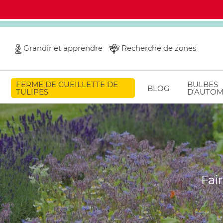
Grandir et apprendre
Recherche de zones
FERME DE CUEILLETTE DE
BULBES
BLOG
TULIPES
D'AUTO
Fai