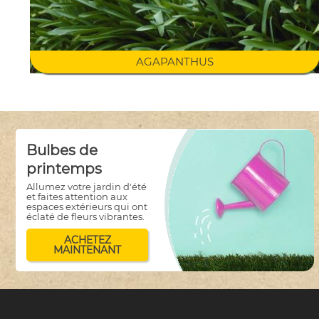
AGAPANTHUS
Bulbes de
printemps
Allumez votre jardin d'été
et faites attention aux
espaces extérieurs qui ont
éclaté de fleurs vibrantes.
ACHETEZ
MAINTENANT