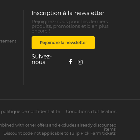
Inscription à la newsletter
Rejoignez-nous pour les derniers
produits, promotions et bien plus
encore !
ursement
Rejoindre la newsletter
Suivez-
nous
politique de confidentialité
Conditions d'utilisation
mbined with other offers and excludes already discounted
items.
Discount code not applicable to Tulip Pick Farm tickets.