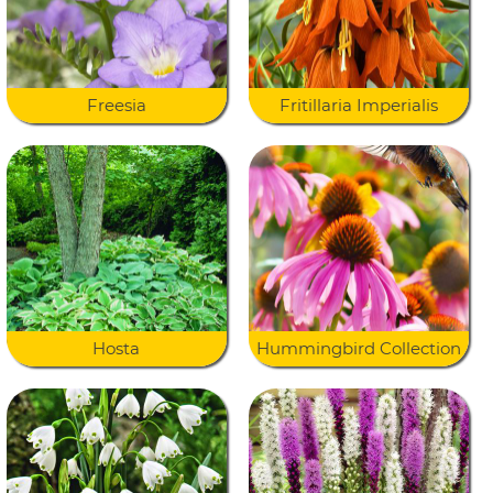
Freesia
Fritillaria Imperialis
Hosta
Hummingbird Collection