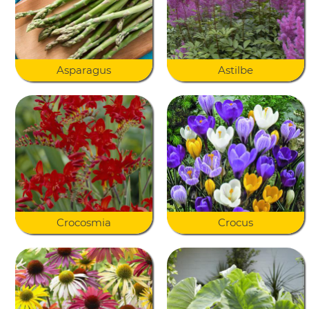
Asparagus
Astilbe
Crocosmia
Crocus