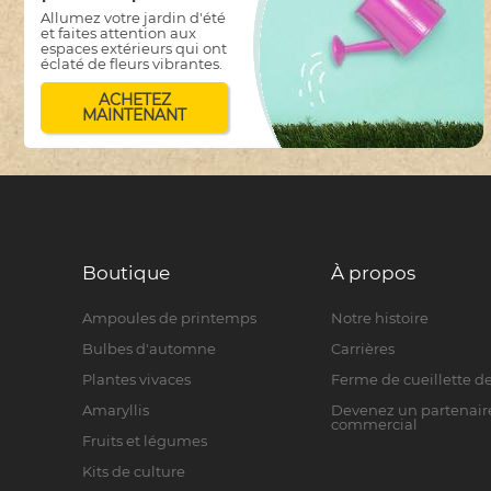
Allumez votre jardin d'été
et faites attention aux
espaces extérieurs qui ont
éclaté de fleurs vibrantes.
ACHETEZ
MAINTENANT
Boutique
À propos
Ampoules de printemps
Notre histoire
Bulbes d'automne
Carrières
Plantes vivaces
Ferme de cueillette de
Amaryllis
Devenez un partenair
commercial
Fruits et légumes
Kits de culture