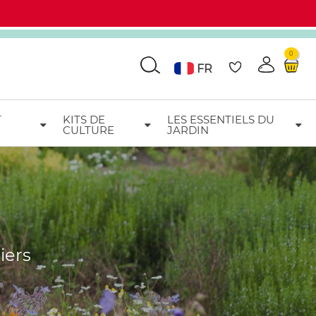
0
Go
FR
T
KITS DE
LES ESSENTIELS DU
CULTURE
JARDIN
iers