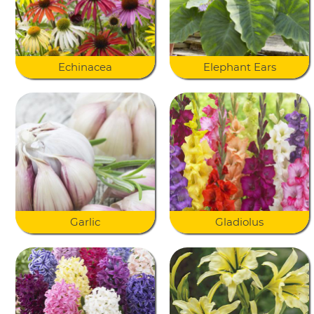
Echinacea
Elephant Ears
Garlic
Gladiolus