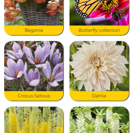
Begonia
Butterfly collection
Crocus Sativus
Dahlia