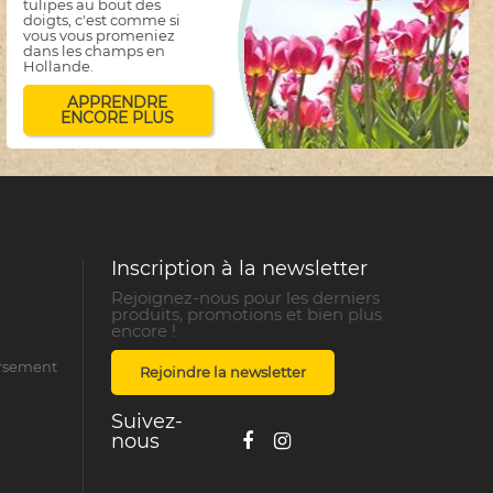
tulipes au bout des
doigts, c'est comme si
vous vous promeniez
dans les champs en
Hollande.
APPRENDRE
ENCORE PLUS
Inscription à la newsletter
Rejoignez-nous pour les derniers
produits, promotions et bien plus
encore !
ursement
Rejoindre la newsletter
Suivez-
nous