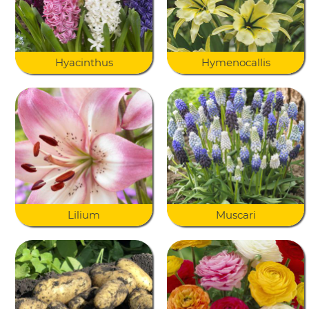
Hyacinthus
Hymenocallis
Lilium
Muscari