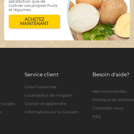
satisfaction que de
cultiver vos propres fruits
et légumes.
ACHETEZ
MAINTENANT
Service client
Besoin d'aide?
Grow Guarantee
Mes commandes
Localisateur de magasin
Politique de rembo
 tulipes
Grandir et apprendre
Contactez-nous
e
Informations sur la livraison
FAQ