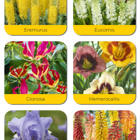
Eremurus
Eucomis
Gloriosa
Hemerocallis