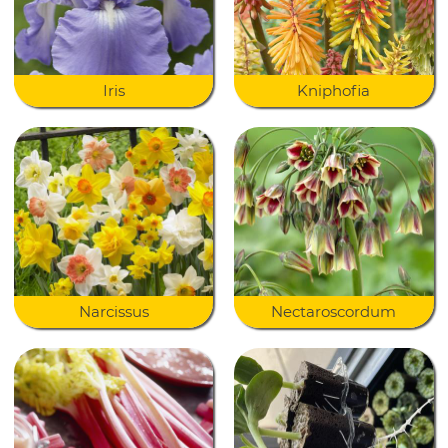
Iris
Kniphofia
Narcissus
Nectaroscordum