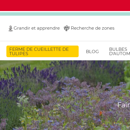
Grandir et apprendre
Recherche de zones
FERME DE CUEILLETTE DE
BULBES
BLOG
TULIPES
D'AUTO
Fai