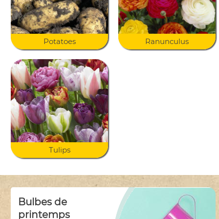
Potatoes
Ranunculus
Tulips
Bulbes de
printemps