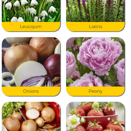
Leucojum
Liatris
Onions
Peony