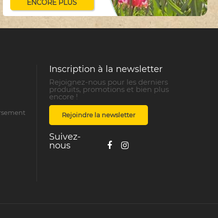
ENCORE PLUS
Inscription à la newsletter
Rejoignez-nous pour les derniers
produits, promotions et bien plus
encore !
ursement
Rejoindre la newsletter
Suivez-
nous