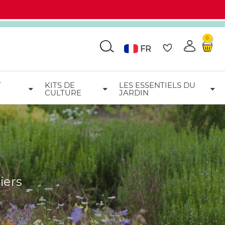
0
Go
FR
T
KITS DE
LES ESSENTIELS DU
CULTURE
JARDIN
iers