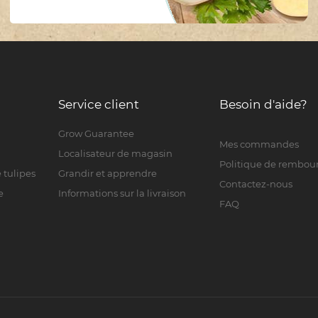
Service client
Besoin d'aide?
Grow Guarantee
Mes commandes
Localisateur de magasin
Politique de rembo
 tulipes
Grandir et apprendre
Contactez-nous
e
Informations sur la livraison
FAQ