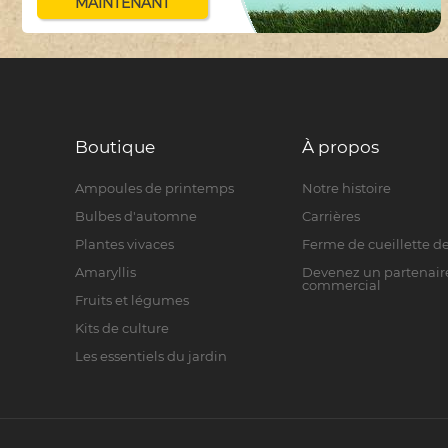
MAINTENANT
Boutique
À propos
Ampoules de printemps
Notre histoire
Bulbes d'automne
Carrières
Plantes vivaces
Ferme de cueillette de
Amaryllis
Devenez un partenair
commercial
Fruits et légumes
Kits de culture
Les essentiels du jardin