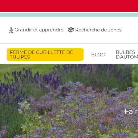
Grandir et apprendre
Recherche de zones
FERME DE CUEILLETTE DE
BULBES
BLOG
TULIPES
D'AUTO
Fai