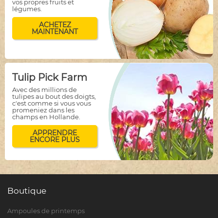
vos propres fruits et
légumes.
ACHETEZ
MAINTENANT
Tulip Pick Farm
Avec des millions de
tulipes au bout des doigts,
c'est comme si vous vous
promeniez dans les
champs en Hollande.
APPRENDRE
ENCORE PLUS
Boutique
Ampoules de printemps